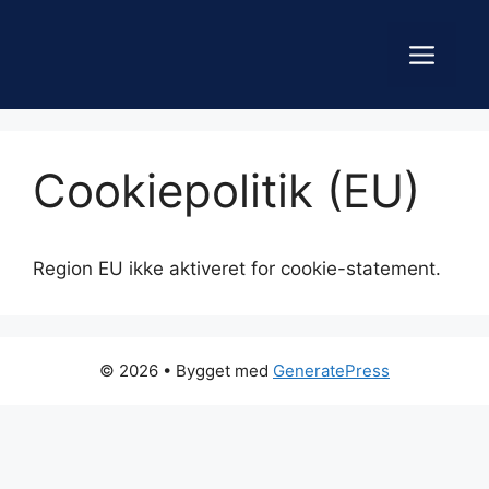
Hop
til
Men
indhold
Cookiepolitik (EU)
Region EU ikke aktiveret for cookie-statement.
© 2026
• Bygget med
GeneratePress